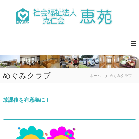
コ
ン
テ
ン
ツ
社
明
へ
る
会
く
ス
福
、
キ
祉
楽
ッ
し
法
プ
く
人
、
めぐみクラブ
克
安
ホーム
めぐみクラブ
ら
仁
ぎ
会
の
恵
あ
放課後を有意義に！
る
苑
生
活
づ
く
り