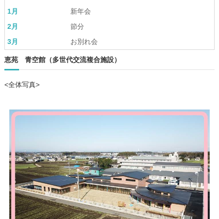
1月
新年会
2月
節分
3月
お別れ会
恵苑 青空館（多世代交流複合施設）
<全体写真>