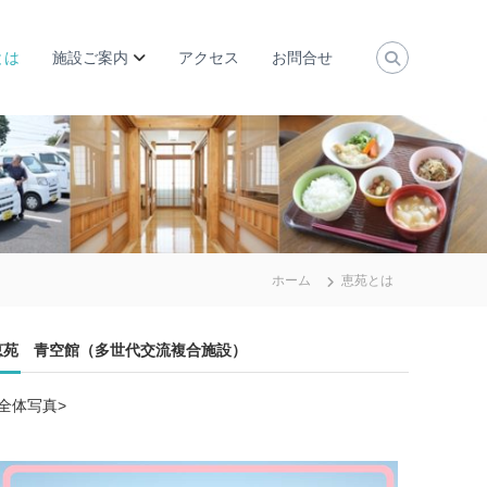
とは
施設ご案内
アクセス
お問合せ
ホーム
恵苑とは
恵苑 青空館（多世代交流複合施設）
<全体写真>