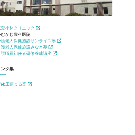
恵愛小林クリニック
かむかむ歯科医院
介護老人保健施設サンライズ湊
介護老人保健施設みなと苑
介護職員初任者研修養成講座
リンク集
Web工房まる高