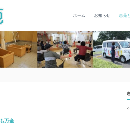
社
明
会
る
く
ホーム
お知らせ
恵苑
福
、
祉
楽
法
し
人
く
克
、
仁
安
会
ら
ぎ
恵
の
苑
あ
る
生
活
づ
く
り
も万全