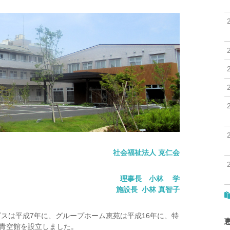
社会福祉法人 克仁会
理事長 小林 学
施設長 小林 真智子
スは平成7年に、グループホーム恵苑は平成16年に、特
苑青空館を設立しました。