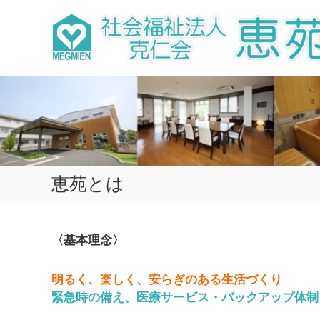
コ
ン
テ
ン
ツ
へ
ス
キ
ッ
プ
恵苑とは
〈基本理念〉
明るく、楽しく、安らぎのある生活づくり
緊急時の備え、医療サービス・バックアップ体制