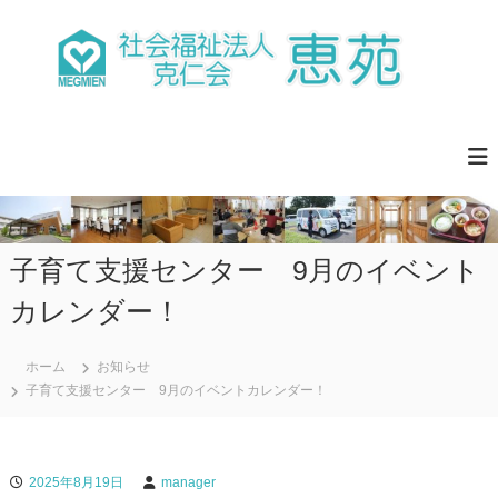
コ
ン
テ
ン
ツ
社
明
へ
る
会
く
ス
福
、
キ
祉
楽
ッ
し
法
プ
く
人
、
子育て支援センター 9月のイベント
克
安
ら
仁
カレンダー！
ぎ
会
の
恵
あ
る
ホーム
お知らせ
苑
生
子育て支援センター 9月のイベントカレンダー！
活
づ
く
り
2025年8月19日
manager