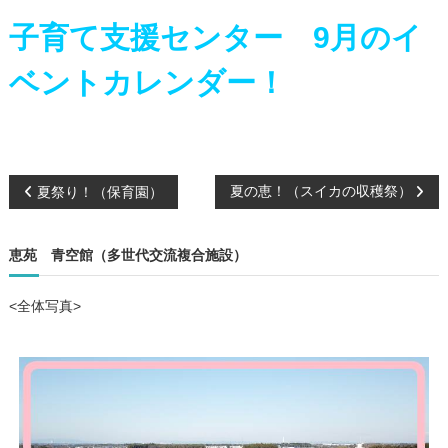
子育て支援センター 9月のイ
ベントカレンダー！
投
夏の恵！（スイカの収穫祭）
夏祭り！（保育園）
稿
恵苑 青空館（多世代交流複合施設）
ナ
<全体写真>
ビ
ゲ
ー