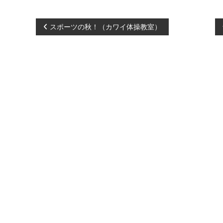
投
スポーツの秋！（カワイ体操教室）
稿
ナ
ビ
ゲ
ー
シ
ョ
ン