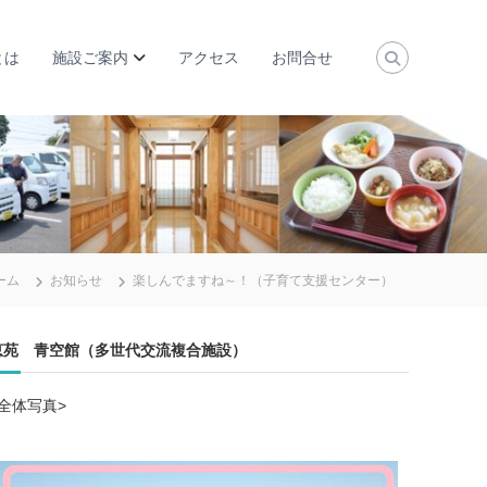
とは
施設ご案内
アクセス
お問合せ
ーム
お知らせ
楽しんでますね～！（子育て支援センター）
恵苑 青空館（多世代交流複合施設）
<全体写真>