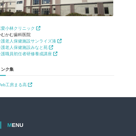
恵愛小林クリニック
かむかむ歯科医院
介護老人保健施設サンライズ湊
介護老人保健施設みなと苑
介護職員初任者研修養成講座
リンク集
Web工房まる高
MENU