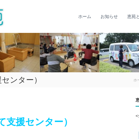
社
明
会
る
く
ホーム
お知らせ
恵苑
福
、
祉
楽
法
し
人
く
克
、
仁
安
会
ら
ぎ
恵
の
苑
援センター）
ホ
あ
る
生
活
づ
く
て支援センター）
り