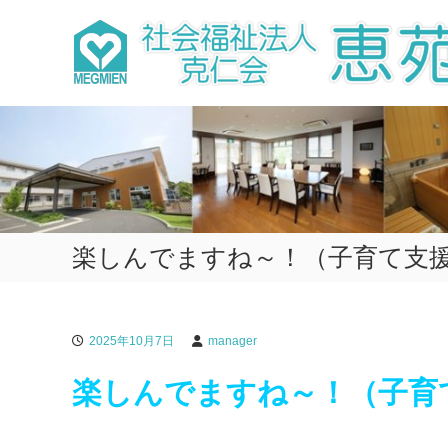
コ
ン
テ
ン
ツ
へ
ス
キ
ッ
プ
楽しんでますね～！（子育て支
2025年10月7日
manager
楽しんでますね～！（子育